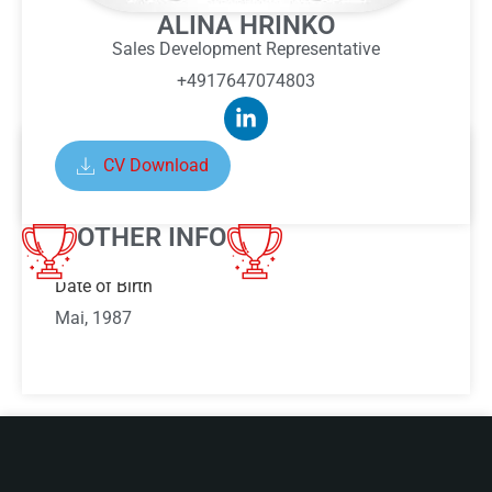
ALINA HRINKO
Sales Development Representative
+4917647074803
CV Download
ABOUT ALINA HRINKO
OTHER INFO
Date of Birth
Mai, 1987