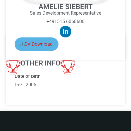
AMELIE SIEBERT
Sales Development Representative
+491515 6068600
CV Download
ABOUT AMELIE SIEBERT
OTHER INFO
Date of Birth
Dez., 2005