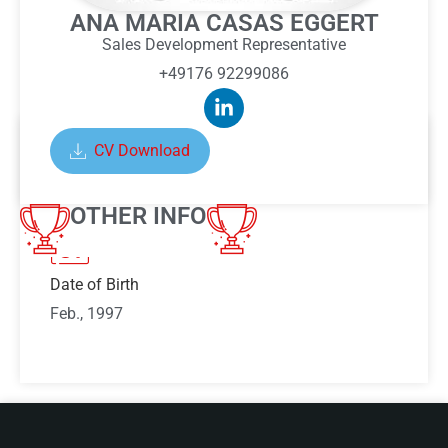
ANA MARIA CASAS EGGERT
Sales Development Representative
+49176 92299086
CV Download
ABOUT ANA MARIA CASAS
EGGERT
OTHER INFO
Date of Birth
Feb., 1997