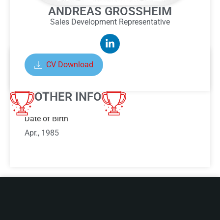
ANDREAS GROSSHEIM
Sales Development Representative
CV Download
ABOUT ANDREAS GROSSHEIM
OTHER INFO
Date of Birth
Apr., 1985