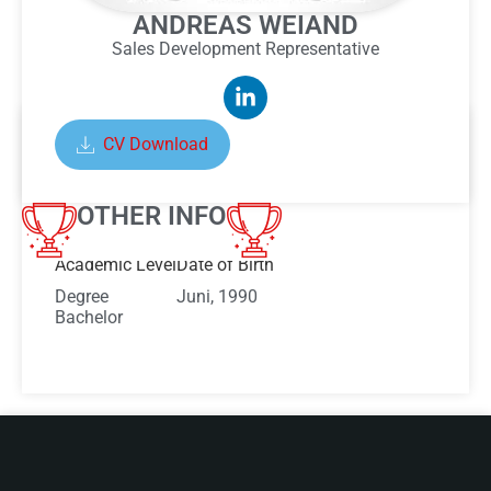
ANDREAS WEIAND
Sales Development Representative
CV Download
ABOUT ANDREAS WEIAND
OTHER INFO
Academic Level
Date of Birth
Degree
Juni, 1990
Bachelor