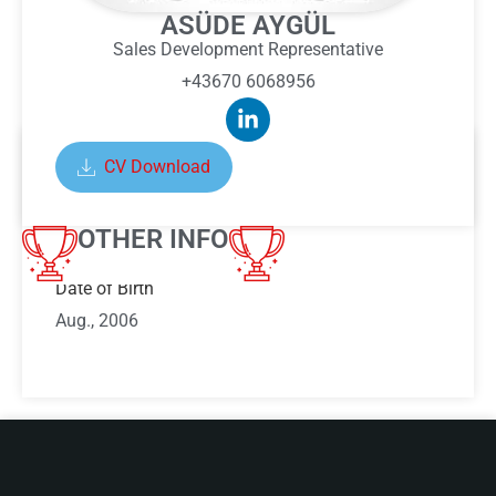
ASÜDE AYGÜL
Sales Development Representative
+43670 6068956
CV Download
ABOUT ASÜDE AYGÜL
OTHER INFO
Date of Birth
Aug., 2006