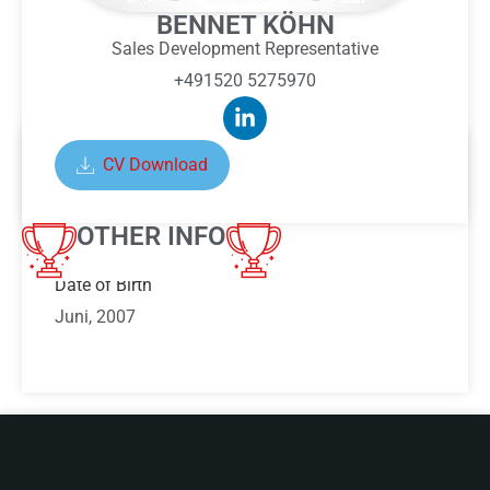
BENNET KÖHN
Sales Development Representative
+491520 5275970
CV Download
ABOUT BENNET KÖHN
OTHER INFO
Date of Birth
Juni, 2007