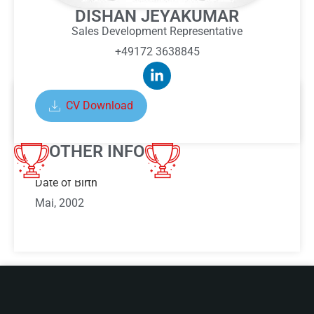
DISHAN JEYAKUMAR
Sales Development Representative
+49172 3638845
CV Download
ABOUT DISHAN JEYAKUMAR
OTHER INFO
Date of Birth
Mai, 2002