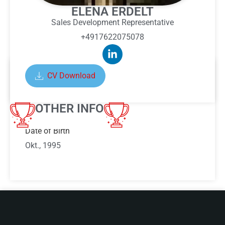
ELENA ERDELT
Sales Development Representative
+4917622075078
CV Download
ABOUT ELENA ERDELT
OTHER INFO
Date of Birth
Okt., 1995