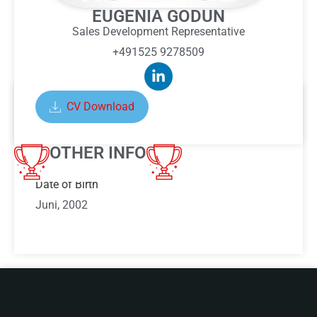
EUGENIA GODUN
Sales Development Representative
+491525 9278509
CV Download
ABOUT EUGENIA GODUN
OTHER INFO
Date of Birth
Juni, 2002