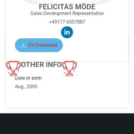
FELICITAS MÖDE
Sales Development Representative
+49177 6557887
CV Download
ABOUT FELICITAS MÖDE
OTHER INFO
Date of Birth
Aug., 2095