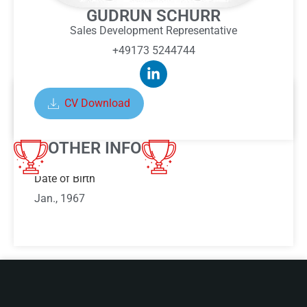
GUDRUN SCHURR
Sales Development Representative
+49173 5244744
CV Download
ABOUT GUDRUN SCHURR
OTHER INFO
Date of Birth
Jan., 1967