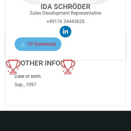
IDA SCHRÖDER
Sales Development Representative
+49176 34443620
CV Download
ABOUT IDA SCHRÖDER
OTHER INFO
Date of Birth
Sep., 1997