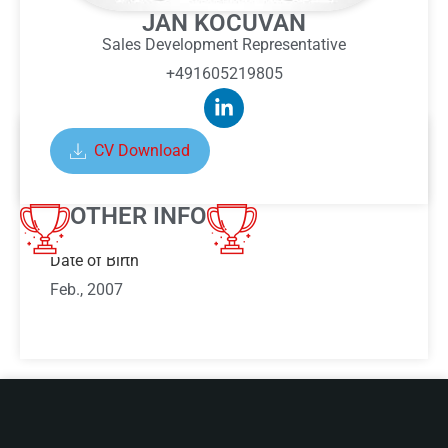
JAN KOCUVAN
Sales Development Representative
+491605219805
CV Download
ABOUT JAN KOCUVAN
OTHER INFO
Date of Birth
Feb., 2007