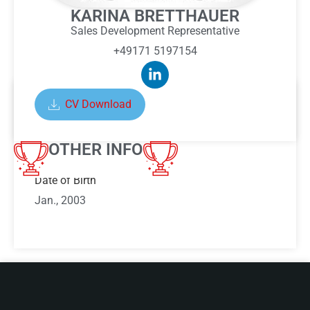
KARINA BRETTHAUER
Sales Development Representative
+49171 5197154
CV Download
ABOUT KARINA BRETTHAUER
OTHER INFO
Date of Birth
Jan., 2003