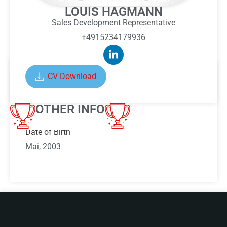
LOUIS HAGMANN
Sales Development Representative
+4915234179936
CV Download
ABOUT LOUIS HAGMANN
OTHER INFO
Date of Birth
Mai, 2003