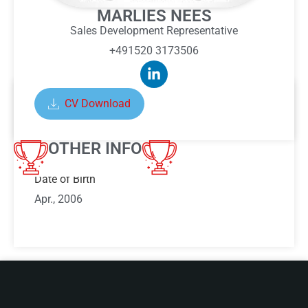
MARLIES NEES
Sales Development Representative
+491520 3173506
CV Download
ABOUT MARLIES NEES
OTHER INFO
Date of Birth
Apr., 2006