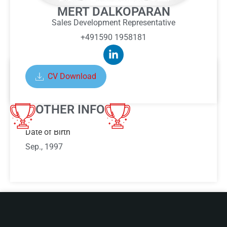
MERT DALKOPARAN
Sales Development Representative
+491590 1958181
CV Download
ABOUT MERT DALKOPARAN
OTHER INFO
Date of Birth
Sep., 1997