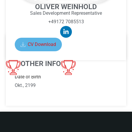
OLIVER WEINHOLD
Sales Development Representative
+49172 7085513
CV Download
ABOUT OLIVER WEINHOLD
OTHER INFO
Date of Birth
Okt., 2199