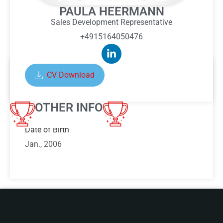
PAULA HEERMANN
Sales Development Representative
+4915164050476
CV Download
ABOUT PAULA HEERMANN
OTHER INFO
Date of Birth
Jan., 2006