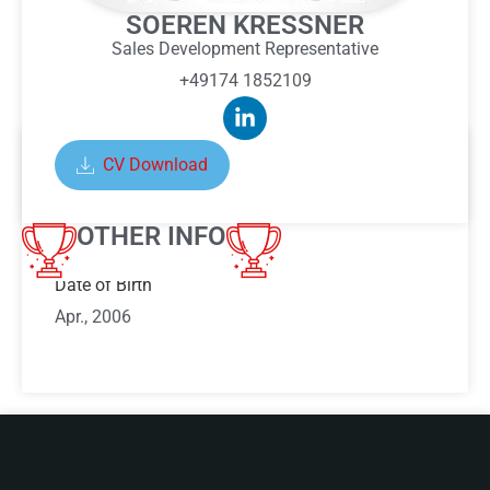
SOEREN KRESSNER
Sales Development Representative
+49174 1852109
CV Download
ABOUT SOEREN KRESSNER
OTHER INFO
Date of Birth
Apr., 2006