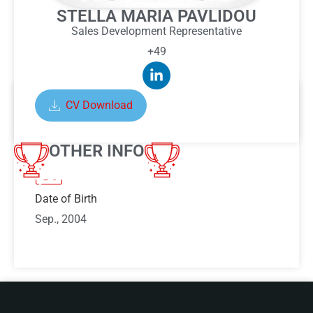
STELLA MARIA PAVLIDOU
Sales Development Representative
+49
CV Download
ABOUT STELLA MARIA
PAVLIDOU
OTHER INFO
Date of Birth
Sep., 2004