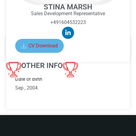
STINA MARSH
Sales Development Representative
+491604532223
CV Download
ABOUT STINA MARSH
OTHER INFO
Date of Birth
Sep., 2004