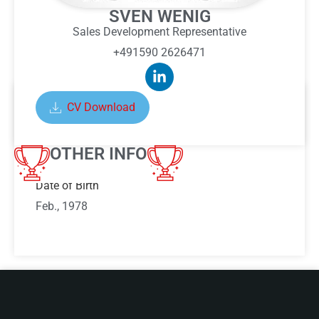
SVEN WENIG
Sales Development Representative
+491590 2626471
CV Download
ABOUT SVEN WENIG
OTHER INFO
Date of Birth
Feb., 1978