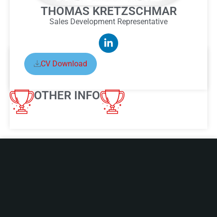
THOMAS KRETZSCHMAR
Sales Development Representative
CV Download
ABOUT THOMAS
KRETZSCHMAR
OTHER INFO