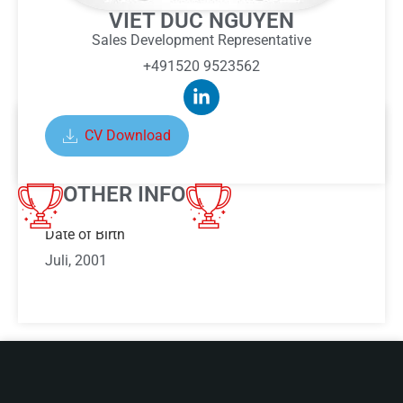
VIET DUC NGUYEN
Sales Development Representative
+491520 9523562
CV Download
ABOUT VIET DUC NGUYEN
OTHER INFO
Date of Birth
Juli, 2001