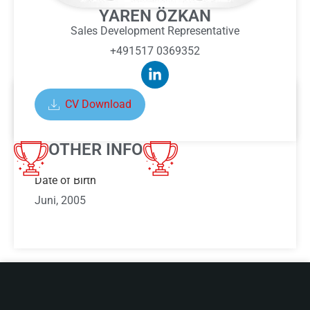
YAREN ÖZKAN
Sales Development Representative
+491517 0369352
CV Download
ABOUT YAREN ÖZKAN
OTHER INFO
Date of Birth
Juni, 2005