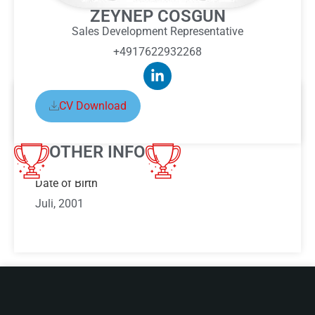
ZEYNEP COSGUN
Sales Development Representative
+4917622932268
CV Download
ABOUT ZEYNEP COSGUN
OTHER INFO
Date of Birth
Juli, 2001