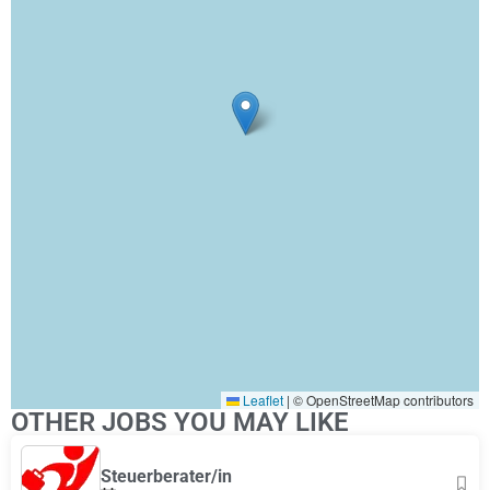
Leaflet
|
© OpenStreetMap contributors
OTHER JOBS YOU MAY LIKE
Steuerberater/in