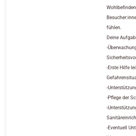
Wohlbefinden 
Besucher:inn
fühlen.
Deine Aufgab
-Überwachung
Sicherheitsvo
-Erste Hilfe l
Gefahrensitu
-Unterstützu
-Pflege der 
-Unterstützun
Sanitäreinric
-Eventuell U