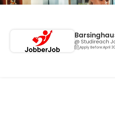
Barsinghaus
@ Studireach J
Apply Before:April 3