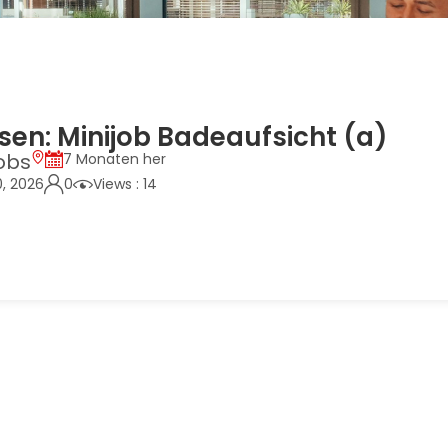
en: Minijob Badeaufsicht (a)
obs
7 Monaten her
0, 2026
0
Views : 14