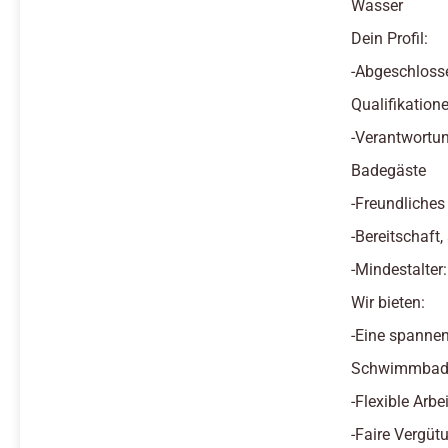
Wasser
Dein Profil:
-Abgeschloss
Qualifikatione
-Verantwortun
Badegäste
-Freundliches
-Bereitschaft
-Mindestalter
Wir bieten:
-Eine spannen
Schwimmbad 
-Flexible Arb
-Faire Vergüt