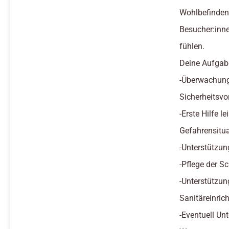
Wohlbefinden 
Besucher:inn
fühlen.
Deine Aufgab
-Überwachung
Sicherheitsvo
-Erste Hilfe l
Gefahrensitu
-Unterstützu
-Pflege der 
-Unterstützun
Sanitäreinric
-Eventuell U