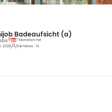
nijob Badeaufsicht (a)
obs
7 Monaten her
0, 2026
0
Views : 14