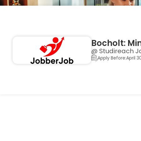
Bocholt: Mi
@ Studireach J
Apply Before:April 3