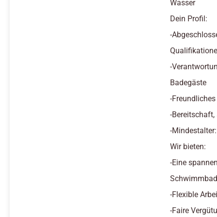
Wasser
Dein Profil:
-Abgeschloss
Qualifikatione
-Verantwortun
Badegäste
-Freundliches
-Bereitschaft
-Mindestalter
Wir bieten:
-Eine spannen
Schwimmbad 
-Flexible Arb
-Faire Vergüt