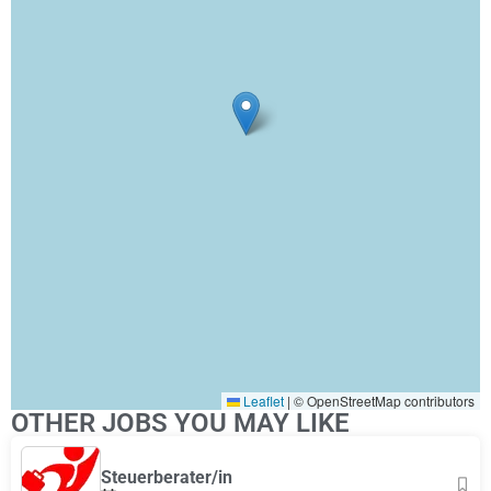
Leaflet
|
© OpenStreetMap contributors
OTHER JOBS YOU MAY LIKE
Steuerberater/in