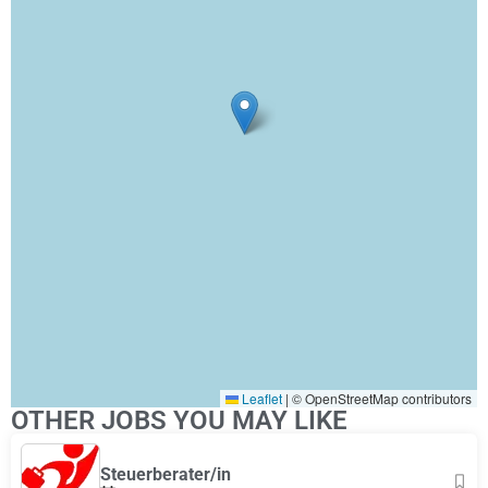
Leaflet
|
© OpenStreetMap contributors
OTHER JOBS YOU MAY LIKE
Steuerberater/in