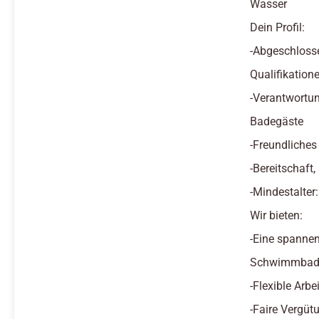
Wasser
Dein Profil:
-Abgeschloss
Qualifikatione
-Verantwortun
Badegäste
-Freundliches
-Bereitschaft
-Mindestalter
Wir bieten:
-Eine spannen
Schwimmbad 
-Flexible Arb
-Faire Vergüt