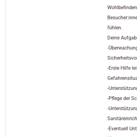
Wohlbefinden 
Besucher:inn
fühlen.
Deine Aufgab
-Überwachung
Sicherheitsvo
-Erste Hilfe l
Gefahrensitu
-Unterstützu
-Pflege der 
-Unterstützun
Sanitäreinric
-Eventuell U