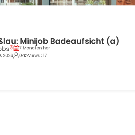
au: Minijob Badeaufsicht (a)
obs
7 Monaten her
0, 2026
0
Views : 17