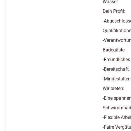
Wasser
Dein Profil:
-Abgeschloss
Qualifikatione
-Verantwortun
Badegäste
-Freundliches
-Bereitschaft
-Mindestalter
Wir bieten:
-Eine spannen
Schwimmbad 
-Flexible Arb
-Faire Vergüt