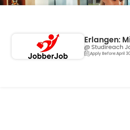
Erlangen: M
@ Studireach J
Apply Before:April 3