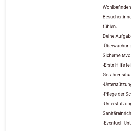
Wohlbefinden 
Besucher:inn
fühlen.
Deine Aufgab
-Überwachung
Sicherheitsvo
-Erste Hilfe l
Gefahrensitu
-Unterstützu
-Pflege der 
-Unterstützun
Sanitäreinric
-Eventuell U