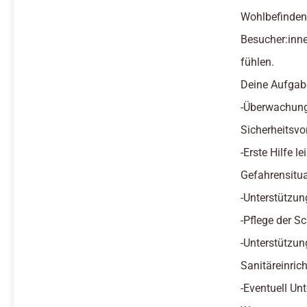
Wohlbefinden 
Besucher:inn
fühlen.
Deine Aufgab
-Überwachung
Sicherheitsvo
-Erste Hilfe l
Gefahrensitu
-Unterstützu
-Pflege der 
-Unterstützun
Sanitäreinric
-Eventuell U