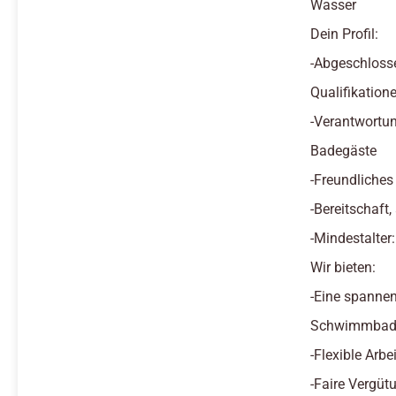
Wasser
Dein Profil:
-Abgeschloss
Qualifikatione
-Verantwortun
Badegäste
-Freundliches
-Bereitschaft
-Mindestalter
Wir bieten:
-Eine spannen
Schwimmbad 
-Flexible Arb
-Faire Vergüt