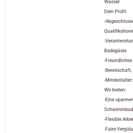
Wasser
Dein Profil:
-Abgeschloss
Qualifikatione
-Verantwortun
Badegäste
-Freundliches
-Bereitschaft
-Mindestalter
Wir bieten:
-Eine spannen
Schwimmbad 
-Flexible Arb
-Faire Vergüt