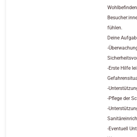
Wohlbefinden 
Besucher:inn
fühlen.
Deine Aufgab
-Überwachung
Sicherheitsvo
-Erste Hilfe l
Gefahrensitu
-Unterstützu
-Pflege der 
-Unterstützun
Sanitäreinric
-Eventuell U