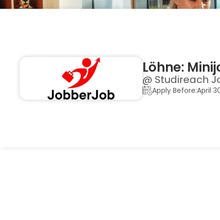
Löhne: Mini
@ Studireach J
Apply Before:April 3