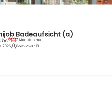
ijob Badeaufsicht (a)
obs
7 Monaten her
0, 2026
0
Views : 18