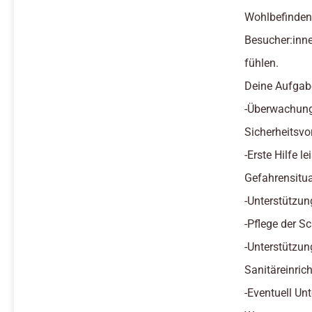
Wohlbefinden 
Besucher:inn
fühlen.
Deine Aufgab
-Überwachung
Sicherheitsvo
-Erste Hilfe l
Gefahrensitu
-Unterstützu
-Pflege der 
-Unterstützun
Sanitäreinric
-Eventuell U