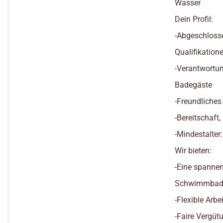
Wasser
Dein Profil:
-Abgeschloss
Qualifikatione
-Verantwortun
Badegäste
-Freundliches
-Bereitschaft
-Mindestalter
Wir bieten:
-Eine spannen
Schwimmbad 
-Flexible Arb
-Faire Vergüt