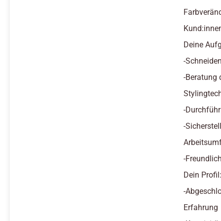
Farbveränd
Kund:innen
Deine Auf
-Schneide
-Beratung 
Stylingtec
-Durchfüh
-Sicherste
Arbeitsum
-Freundlic
Dein Profil
-Abgeschlo
Erfahrung