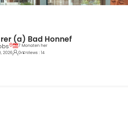
rer (a) Bad Honnef
obs
7 Monaten her
0, 2026
0
Views : 14