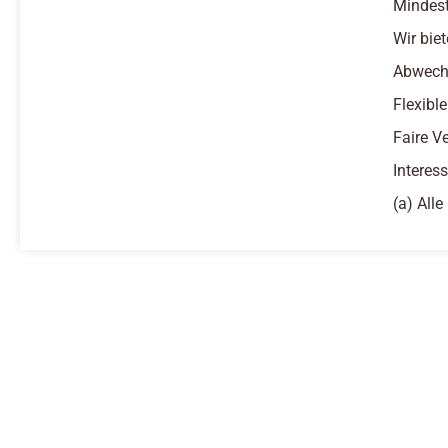
Mindest
Wir biet
Abwechs
Flexibl
Faire V
Interes
(a) All