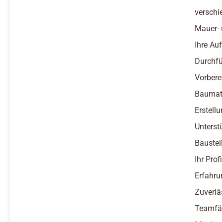
verschi
Mauer- 
Ihre Au
Durchfü
Vorbere
Baumate
Erstel
Unterst
Baustel
Ihr Profi
Erfahru
Zuverlä
Teamfäh