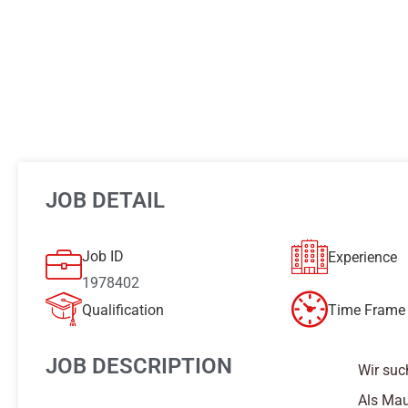
JOB DETAIL
Job ID
Experience
1978402
Qualification
Time Frame 
JOB DESCRIPTION
Wir suc
Als Mau