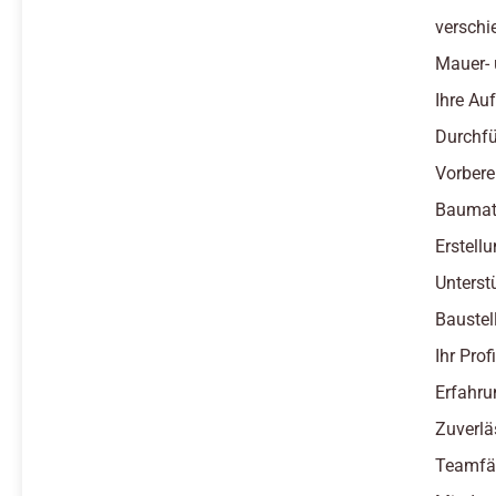
verschi
Mauer- 
Ihre Au
Durchfü
Vorbere
Baumate
Erstel
Unterst
Baustel
Ihr Profi
Erfahru
Zuverlä
Teamfäh