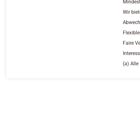
Mindest
Wir biet
Abwechs
Flexibl
Faire V
Interes
(a) All