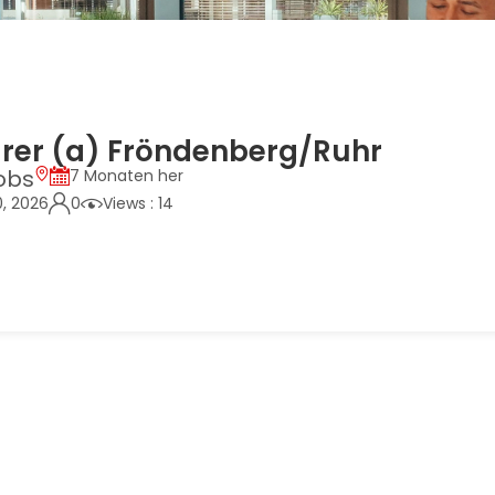
urer (a) Fröndenberg/Ruhr
obs
7 Monaten her
0, 2026
0
Views : 14