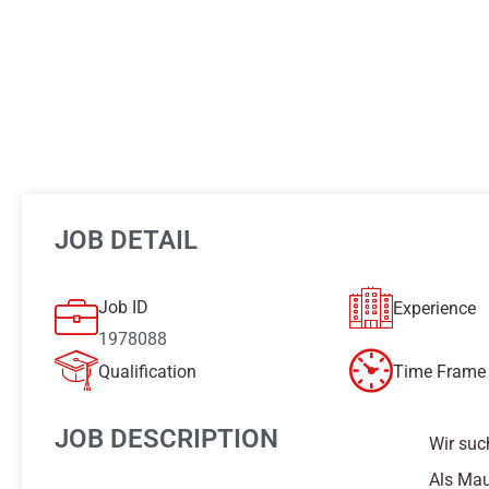
JOB DETAIL
Job ID
Experience
1978088
Qualification
Time Frame 
JOB DESCRIPTION
Wir suc
Als Mau