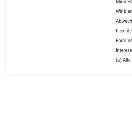
Mindest
Wir biet
Abwechs
Flexibl
Faire V
Interes
(a) All