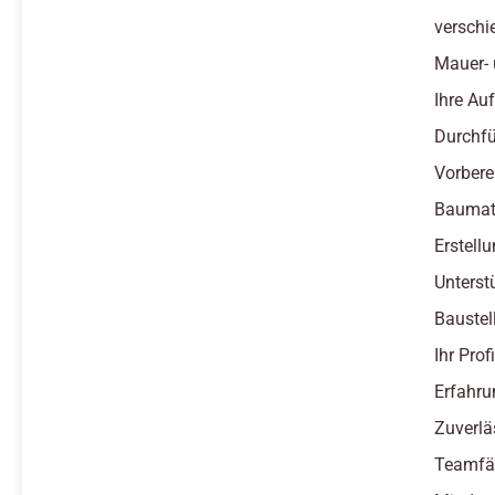
verschi
Mauer- 
Ihre Au
Durchfü
Vorbere
Baumate
Erstel
Unterst
Baustel
Ihr Profi
Erfahru
Zuverlä
Teamfäh