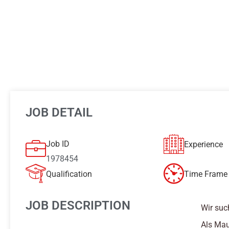
JOB DETAIL
Job ID
Experience
1978454
Qualification
Time Frame 
JOB DESCRIPTION
Wir suc
Als Mau