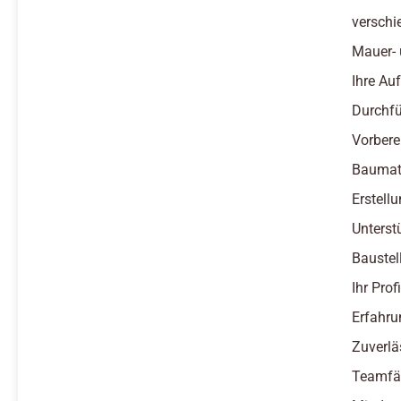
verschi
Mauer- 
Ihre Au
Durchfü
Vorbere
Baumate
Erstel
Unterst
Baustel
Ihr Profi
Erfahru
Zuverlä
Teamfäh