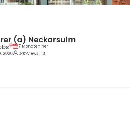
urer (a) Neckarsulm
obs
7 Monaten her
0, 2026
0
Views : 13