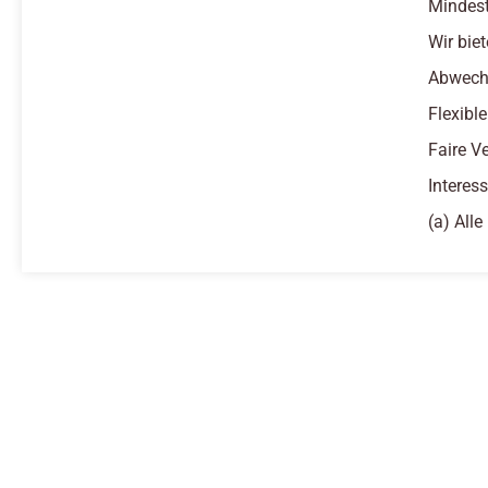
Mindest
Wir biet
Abwechs
Flexibl
Faire V
Interes
(a) All