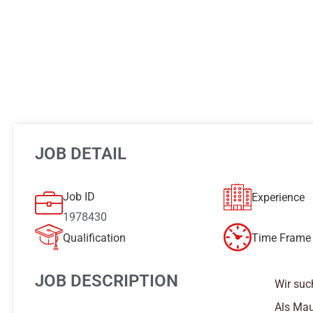
JOB DETAIL
Job ID
Experience
1978430
Qualification
Time Frame 
JOB DESCRIPTION
Wir suc
Als Mau