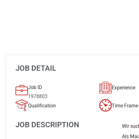
JOB DETAIL
Job ID
Experience
1978803
Qualification
Time Frame 
JOB DESCRIPTION
Wir suc
Als Mau