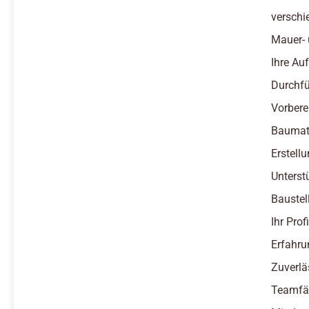
verschi
Mauer- 
Ihre Au
Durchfü
Vorbere
Baumate
Erstel
Unterst
Baustel
Ihr Profi
Erfahru
Zuverlä
Teamfäh