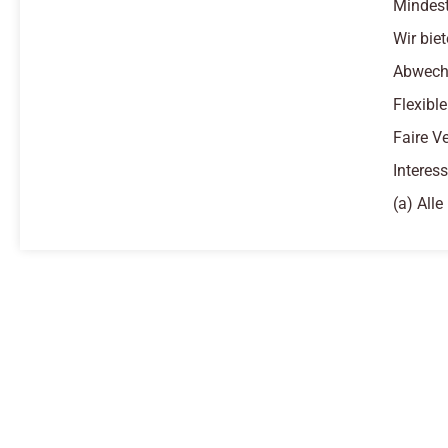
Mindest
Wir biet
Abwechs
Flexibl
Faire V
Interes
(a) All