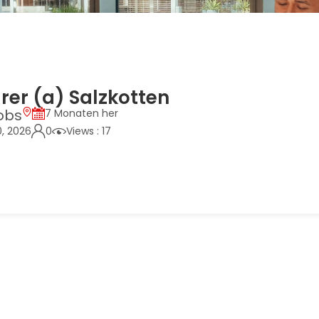
rer (a) Salzkotten
obs
7 Monaten her
0, 2026
0
Views : 17