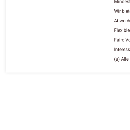
Mindest
Wir biet
Abwechs
Flexibl
Faire V
Interes
(a) All