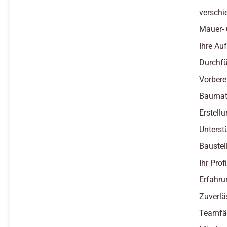
verschi
Mauer- 
Ihre Au
Durchfü
Vorbere
Baumate
Erstel
Unterst
Baustel
Ihr Profi
Erfahru
Zuverlä
Teamfäh