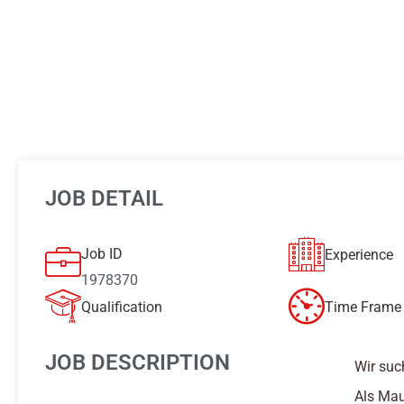
JOB DETAIL
Job ID
Experience
1978370
Qualification
Time Frame 
JOB DESCRIPTION
Wir suc
Als Mau