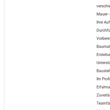
verschi
Mauer- 
Ihre Au
Durchfü
Vorbere
Baumate
Erstel
Unterst
Baustel
Ihr Profi
Erfahru
Zuverlä
Teamfäh