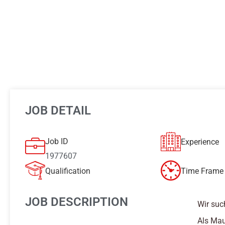
JOB DETAIL
Job ID
Experience
1977607
Qualification
Time Frame 
JOB DESCRIPTION
Wir suc
Als Mau