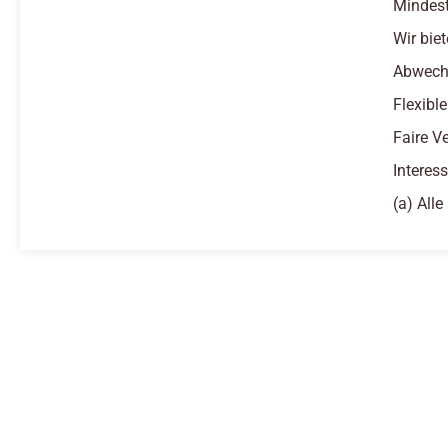
Mindest
Wir biet
Abwechs
Flexibl
Faire V
Interes
(a) All