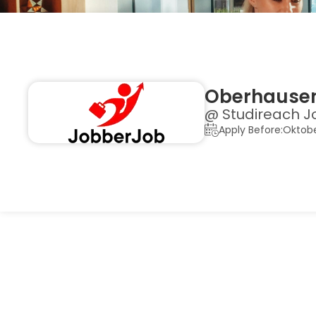
Oberhausen
@ Studireach J
Apply Before:Oktobe