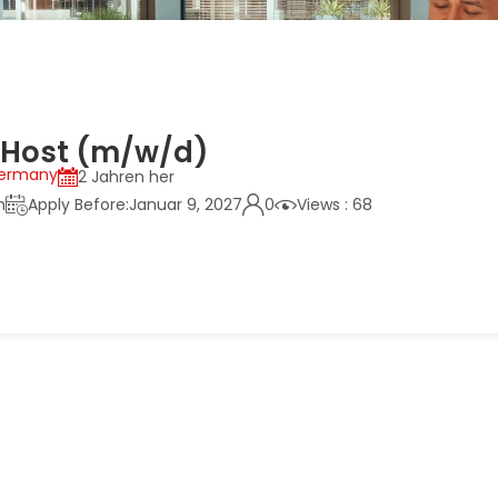
 Host (m/w/d)
ermany
2 Jahren her
h
Apply Before:Januar 9, 2027
0
Views : 68