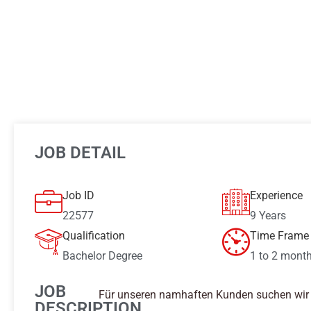
JOB DETAIL
Job ID
Experience
22577
9 Years
Qualification
Time Frame 
Bachelor Degree
1 to 2 mont
JOB
Für unseren namhaften Kunden suchen wir f
DESCRIPTION