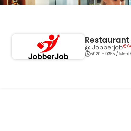
Restaurant
G
@ Jobberjob
5920 - 9355 / Mont