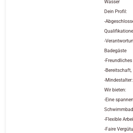
Wasser
Dein Profil:
-Abgeschloss
Qualifikatione
-Verantwortun
Badegäste
-Freundliches
-Bereitschaft
-Mindestalter
Wir bieten:
-Eine spannen
Schwimmbad 
-Flexible Arb
-Faire Vergüt