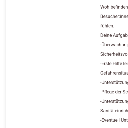
Wohlbefinden 
Besucher:inn
fühlen.
Deine Aufgab
-Überwachung
Sicherheitsvo
-Erste Hilfe l
Gefahrensitu
-Unterstützu
-Pflege der 
-Unterstützun
Sanitäreinric
-Eventuell U