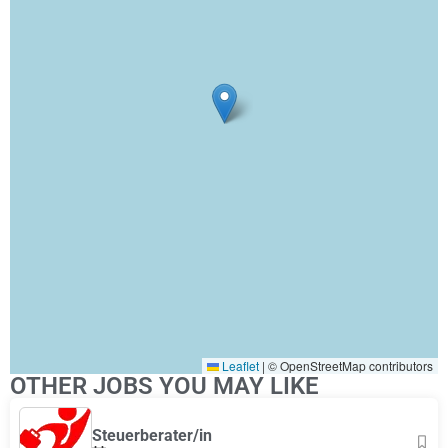
Leaflet
|
© OpenStreetMap contributors
OTHER JOBS YOU MAY LIKE
Steuerberater/in